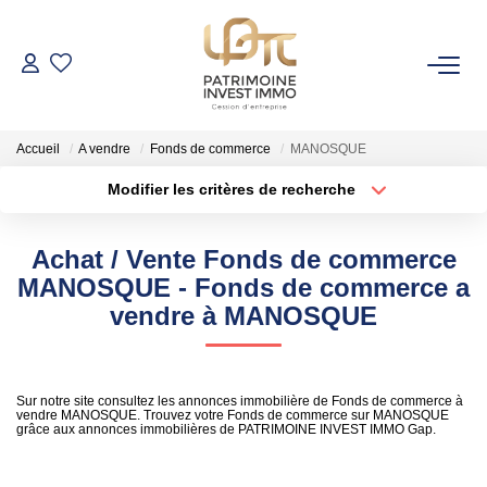
NOS BIENS
Accueil
A vendre
Fonds de commerce
MANOSQUE
Fonds De Commerce
Modifier les critères de recherche
Cession D'entreprise
Localisation
Type de bien
Localisation
Sélectionnez...
Locaux Commerciaux
Achat / Vente Fonds de commerce
Surface min
Budget max
MANOSQUE - Fonds de commerce a
VENDRE
vendre à MANOSQUE
Rayon
Plus de critères
GESTION DE PATRIMOINE
Créer une alerte
Sur notre site consultez les annonces immobilière de Fonds de commerce à
vendre MANOSQUE. Trouvez votre Fonds de commerce sur MANOSQUE
grâce aux annonces immobilières de PATRIMOINE INVEST IMMO Gap.
NOTRE AGENCE