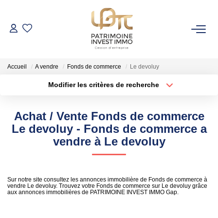
NOS BIENS
Accueil
A vendre
Fonds de commerce
Le devoluy
Fonds De Commerce
Modifier les critères de recherche
Cession D'entreprise
Localisation
Type de bien
Localisation
Sélectionnez...
Locaux Commerciaux
Achat / Vente Fonds de commerce
Surface min
Budget max
Le devoluy - Fonds de commerce a
VENDRE
vendre à Le devoluy
Rayon
Plus de critères
GESTION DE PATRIMOINE
Créer une alerte
Sur notre site consultez les annonces immobilière de Fonds de commerce à
vendre Le devoluy. Trouvez votre Fonds de commerce sur Le devoluy grâce
aux annonces immobilières de PATRIMOINE INVEST IMMO Gap.
NOTRE AGENCE