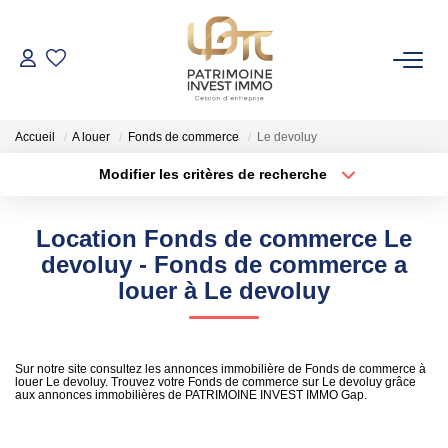
NOS BIENS
Accueil
A louer
Fonds de commerce
Le devoluy
Fonds De Commerce
Modifier les critères de recherche
Cession D'entreprise
Localisation
Type de bien
Localisation
Sélectionnez...
Locaux Commerciaux
Location Fonds de commerce Le
Surface min
Budget max
devoluy - Fonds de commerce a
VENDRE
louer à Le devoluy
Rayon
Plus de critères
GESTION DE PATRIMOINE
Créer une alerte
Sur notre site consultez les annonces immobilière de Fonds de commerce à
louer Le devoluy. Trouvez votre Fonds de commerce sur Le devoluy grâce
aux annonces immobilières de PATRIMOINE INVEST IMMO Gap.
NOTRE AGENCE