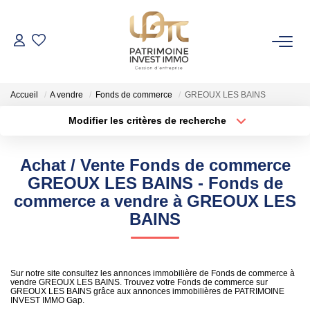
NOS BIENS
Accueil
A vendre
Fonds de commerce
GREOUX LES BAINS
Fonds De Commerce
Modifier les critères de recherche
Cession D'entreprise
Localisation
Type de bien
Localisation
Sélectionnez...
Locaux Commerciaux
Achat / Vente Fonds de commerce
Surface min
Budget max
GREOUX LES BAINS - Fonds de
VENDRE
commerce a vendre à GREOUX LES
Rayon
Plus de critères
BAINS
GESTION DE PATRIMOINE
Créer une alerte
Sur notre site consultez les annonces immobilière de Fonds de commerce à
NOTRE AGENCE
vendre GREOUX LES BAINS. Trouvez votre Fonds de commerce sur
GREOUX LES BAINS grâce aux annonces immobilières de PATRIMOINE
INVEST IMMO Gap.