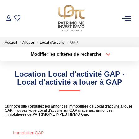
NOS BIENS
Accueil
A louer
Local d'activité
GAP
Fonds De Commerce
Modifier les critères de recherche
Cession D'entreprise
Localisation
Type de bien
Localisation
Sélectionnez...
Locaux Commerciaux
Location Local d'activité GAP -
Surface min
Budget max
Local d'activité a louer à GAP
VENDRE
Rayon
Plus de critères
Sur notre site consultez les annonces immobilière de Local d'activité à louer
GESTION DE PATRIMOINE
Créer une alerte
GAP. Trouvez votre Local d'activité sur GAP grâce aux annonces
immobilières de PATRIMOINE INVEST IMMO Gap.
NOTRE AGENCE
Immobilier GAP