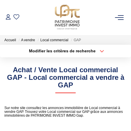
NOS BIENS
Accueil
A vendre
Local commercial
GAP
Fonds De Commerce
Modifier les critères de recherche
Cession D'entreprise
Localisation
Type de bien
Localisation
Sélectionnez...
Locaux Commerciaux
Achat / Vente Local commercial
Surface min
Budget max
GAP - Local commercial a vendre à
VENDRE
GAP
Rayon
Plus de critères
GESTION DE PATRIMOINE
Créer une alerte
Sur notre site consultez les annonces immobilière de Local commercial à
vendre GAP. Trouvez votre Local commercial sur GAP grâce aux annonces
immobilières de PATRIMOINE INVEST IMMO Gap.
NOTRE AGENCE