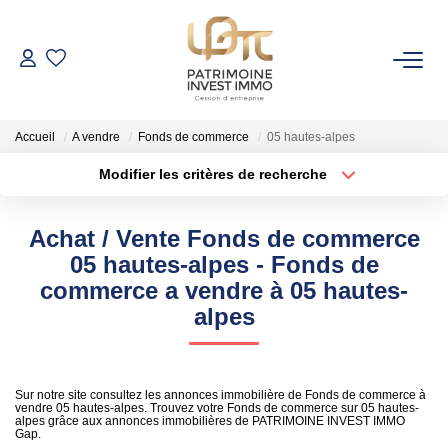
NOS BIENS
Accueil
A vendre
Fonds de commerce
05 hautes-alpes
Fonds De Commerce
Modifier les critères de recherche
Cession D'entreprise
Localisation
Type de bien
Localisation
Sélectionnez...
Locaux Commerciaux
Achat / Vente Fonds de commerce
Surface min
Budget max
05 hautes-alpes - Fonds de
VENDRE
commerce a vendre à 05 hautes-
Rayon
Plus de critères
alpes
GESTION DE PATRIMOINE
Créer une alerte
Sur notre site consultez les annonces immobilière de Fonds de commerce à
NOTRE AGENCE
vendre 05 hautes-alpes. Trouvez votre Fonds de commerce sur 05 hautes-
alpes grâce aux annonces immobilières de PATRIMOINE INVEST IMMO
Gap.