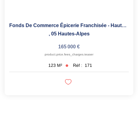
Fonds De Commerce Épicerie Franchisée - Hautes-Alpes
,
05 Hautes-Alpes
165 000 €
product.price.fees_charges.teaser
Réf :
171
123
M²