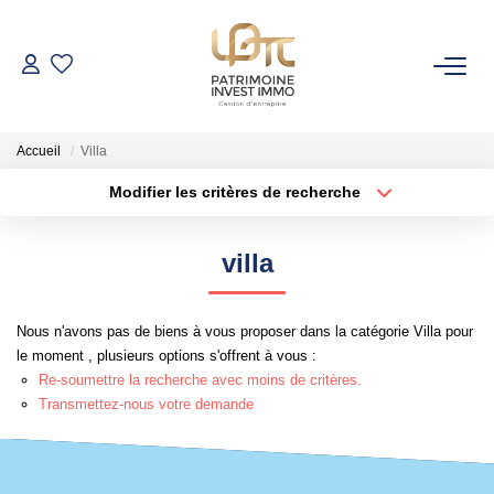
NOS BIENS
Accueil
Villa
Fonds De Commerce
Modifier les critères de recherche
Cession D'entreprise
Localisation
Type de bien
Locaux Commerciaux
Surface min
Budget max
villa
Rayon
Plus de critères
VENDRE
Nous n'avons pas de biens à vous proposer dans la catégorie Villa pour
Créer une alerte
le moment , plusieurs options s'offrent à vous :
GESTION DE PATRIMOINE
Re-soumettre la recherche avec moins de critères.
Transmettez-nous votre demande
NOTRE AGENCE