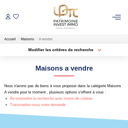
NOS BIENS
Accueil
Maisons
A vendre
Fonds De Commerce
Modifier les critères de recherche
Cession D'entreprise
Localisation
Type de bien
Localisation
Sélectionnez...
Locaux Commerciaux
Maisons a vendre
Surface min
Budget max
VENDRE
Nous n'avons pas de biens à vous proposer dans la catégorie Maisons
Rayon
Plus de critères
A vendre pour le moment , plusieurs options s'offrent à vous :
GESTION DE PATRIMOINE
Re-soumettre la recherche avec moins de critères.
Créer une alerte
Transmettez-nous votre demande
NOTRE AGENCE