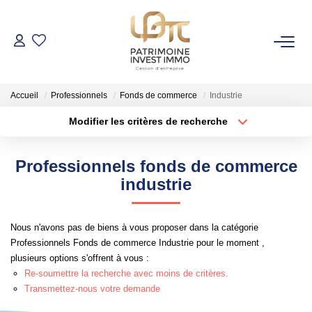
NOS BIENS
Accueil
Professionnels
Fonds de commerce
Industrie
Fonds De Commerce
Modifier les critères de recherche
Cession D'entreprise
Localisation
Type de bien
Localisation
Sélectionnez...
Locaux Commerciaux
Professionnels fonds de commerce
Surface min
Budget max
industrie
VENDRE
Rayon
Plus de critères
Nous n'avons pas de biens à vous proposer dans la catégorie
GESTION DE PATRIMOINE
Professionnels Fonds de commerce Industrie pour le moment ,
Créer une alerte
plusieurs options s'offrent à vous :
Re-soumettre la recherche avec moins de critères.
NOTRE AGENCE
Transmettez-nous votre demande