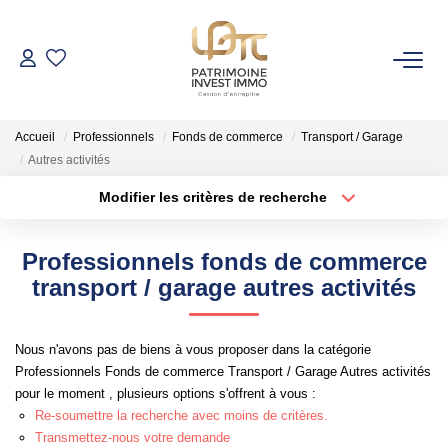
NOS BIENS
Accueil
Professionnels
Fonds de commerce
Transport / Garage
Fonds De Commerce
Autres activités
Cession D'entreprise
Modifier les critères de recherche
Locaux Commerciaux
Localisation
Type de bien
Surface min
Budget max
Professionnels fonds de commerce
VENDRE
transport / garage autres activités
Rayon
Plus de critères
Créer une alerte
GESTION DE PATRIMOINE
Nous n'avons pas de biens à vous proposer dans la catégorie
Professionnels Fonds de commerce Transport / Garage Autres activités
pour le moment , plusieurs options s'offrent à vous :
NOTRE AGENCE
Re-soumettre la recherche avec moins de critères.
Transmettez-nous votre demande