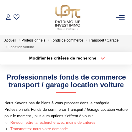
NOS BIENS
Accueil
Professionnels
Fonds de commerce
Transport / Garage
Fonds De Commerce
Location voiture
Cession D'entreprise
Modifier les critères de recherche
Localisation
Type de bien
Locaux Commerciaux
Localisation
Sélectionnez...
Professionnels fonds de commerce
Surface min
Budget max
transport / garage location voiture
VENDRE
Rayon
Plus de critères
GESTION DE PATRIMOINE
Nous n'avons pas de biens à vous proposer dans la catégorie
Professionnels Fonds de commerce Transport / Garage Location voiture
Créer une alerte
pour le moment , plusieurs options s'offrent à vous :
NOTRE AGENCE
Re-soumettre la recherche avec moins de critères.
Transmettez-nous votre demande