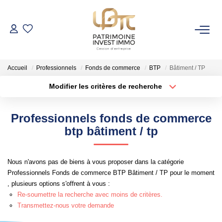
NOS BIENS
Accueil
Professionnels
Fonds de commerce
BTP
Bâtiment / TP
Fonds De Commerce
Modifier les critères de recherche
Cession D'entreprise
Localisation
Type de bien
Localisation
Sélectionnez...
Locaux Commerciaux
Professionnels fonds de commerce
Surface min
Budget max
btp bâtiment / tp
VENDRE
Rayon
Plus de critères
Nous n'avons pas de biens à vous proposer dans la catégorie
GESTION DE PATRIMOINE
Professionnels Fonds de commerce BTP Bâtiment / TP pour le moment
Créer une alerte
, plusieurs options s'offrent à vous :
Re-soumettre la recherche avec moins de critères.
NOTRE AGENCE
Transmettez-nous votre demande