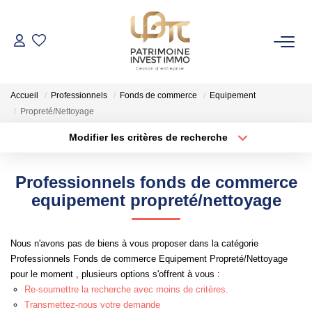
NOS BIENS
Accueil
Professionnels
Fonds de commerce
Equipement
Fonds De Commerce
Propreté/Nettoyage
Cession D'entreprise
Modifier les critères de recherche
Localisation
Type de bien
Locaux Commerciaux
Localisation
Sélectionnez...
Professionnels fonds de commerce
Surface min
Budget max
equipement propreté/nettoyage
VENDRE
Rayon
Plus de critères
GESTION DE PATRIMOINE
Nous n'avons pas de biens à vous proposer dans la catégorie
Professionnels Fonds de commerce Equipement Propreté/Nettoyage
Créer une alerte
pour le moment , plusieurs options s'offrent à vous :
NOTRE AGENCE
Re-soumettre la recherche avec moins de critères.
Transmettez-nous votre demande