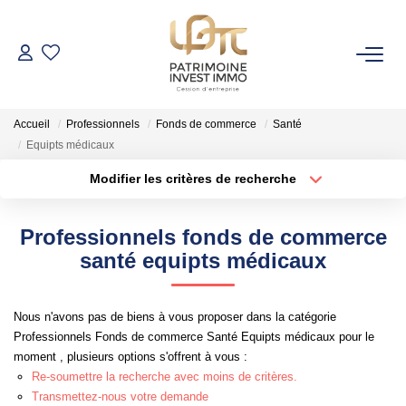
NOS BIENS
Accueil
Professionnels
Fonds de commerce
Santé
Fonds De Commerce
Equipts médicaux
Cession D'entreprise
Modifier les critères de recherche
Localisation
Type de bien
Locaux Commerciaux
Localisation
Sélectionnez...
Professionnels fonds de commerce
Surface min
Budget max
santé equipts médicaux
VENDRE
Rayon
Plus de critères
GESTION DE PATRIMOINE
Nous n'avons pas de biens à vous proposer dans la catégorie
Professionnels Fonds de commerce Santé Equipts médicaux pour le
Créer une alerte
moment , plusieurs options s'offrent à vous :
NOTRE AGENCE
Re-soumettre la recherche avec moins de critères.
Transmettez-nous votre demande