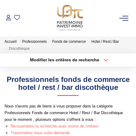
NOS BIENS
Accueil
Professionnels
Fonds de commerce
Hotel / Rest / Bar
Fonds De Commerce
Discothèque
Cession D'entreprise
Modifier les critères de recherche
Localisation
Type de bien
Locaux Commerciaux
Localisation
Sélectionnez...
Professionnels fonds de commerce
Surface min
Budget max
hotel / rest / bar discothèque
VENDRE
Rayon
Plus de critères
GESTION DE PATRIMOINE
Nous n'avons pas de biens à vous proposer dans la catégorie
Professionnels Fonds de commerce Hotel / Rest / Bar Discothèque
Créer une alerte
pour le moment , plusieurs options s'offrent à vous :
NOTRE AGENCE
Re-soumettre la recherche avec moins de critères.
Transmettez-nous votre demande