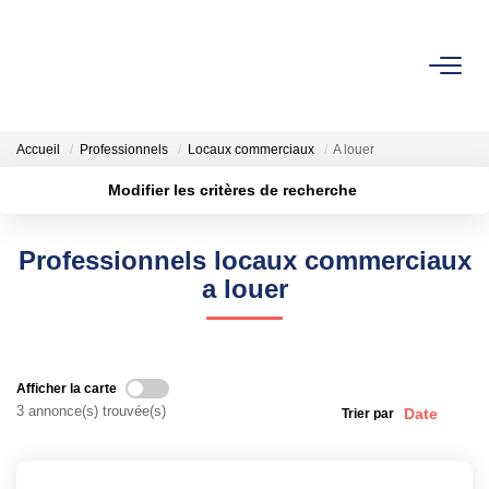
NOS BIENS
Accueil
Professionnels
Locaux commerciaux
A louer
Fonds De Commerce
Modifier les critères de recherche
Cession D'entreprise
Localisation
Type de bien
Locaux Commerciaux
Surface min
Budget max
Professionnels locaux commerciaux
a louer
Rayon
Plus de critères
VENDRE
Créer une alerte
GESTION DE PATRIMOINE
Afficher la carte
3 annonce(s) trouvée(s)
Trier par
NOTRE AGENCE