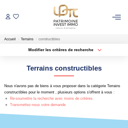
NOS BIENS
Accueil
Terrains
constructibles
Fonds De Commerce
Modifier les critères de recherche
Cession D'entreprise
Localisation
Type de bien
Localisation
Sélectionnez...
Locaux Commerciaux
Terrains constructibles
Surface min
Budget max
VENDRE
Nous n'avons pas de biens à vous proposer dans la catégorie Terrains
Rayon
Plus de critères
constructibles pour le moment , plusieurs options s'offrent à vous :
GESTION DE PATRIMOINE
Re-soumettre la recherche avec moins de critères.
Créer une alerte
Transmettez-nous votre demande
NOTRE AGENCE