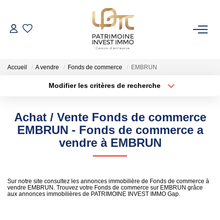
NOS BIENS
Accueil
A vendre
Fonds de commerce
EMBRUN
Fonds De Commerce
Modifier les critères de recherche
Cession D'entreprise
Localisation
Type de bien
Localisation
Sélectionnez...
Locaux Commerciaux
Achat / Vente Fonds de commerce
Surface min
Budget max
EMBRUN - Fonds de commerce a
VENDRE
vendre à EMBRUN
Rayon
Plus de critères
GESTION DE PATRIMOINE
Créer une alerte
Sur notre site consultez les annonces immobilière de Fonds de commerce à
vendre EMBRUN. Trouvez votre Fonds de commerce sur EMBRUN grâce
aux annonces immobilières de PATRIMOINE INVEST IMMO Gap.
NOTRE AGENCE