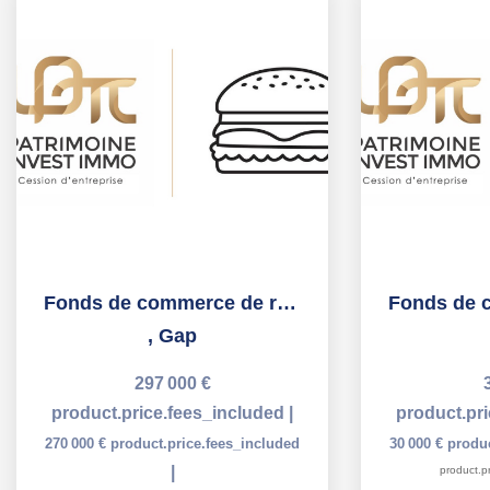
Fonds de commerce de restauration rapide - GAP
,
Gap
297 000 €
product.price.fees_included
|
product.pr
270 000 €
product.price.fees_included
30 000 €
produc
|
product.pr