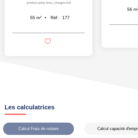
product.price.fees_charges.full
56
m
Réf :
177
55
m²
Les calculatrices
Calcul Frais de notaire
Calcul capacité d'empr