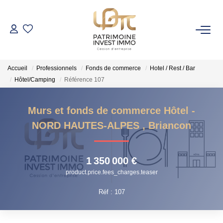
NOS BIENS
Accueil
Professionnels
Fonds de commerce
Hotel / Rest / Bar
Fonds De Commerce
Hôtel/Camping
Référence 107
Cession D'entreprise
Locaux Commerciaux
Murs et fonds de commerce Hôtel -
NORD HAUTES-ALPES
,
Briancon
VENDRE
1 350 000 €
GESTION DE PATRIMOINE
product.price.fees_charges.teaser
Réf : 107
NOTRE AGENCE