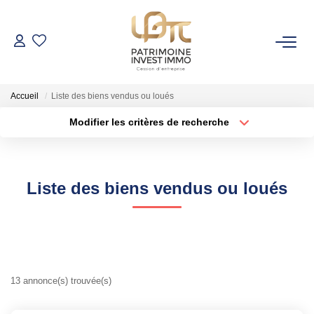
NOS BIENS
Accueil
Liste des biens vendus ou loués
Fonds De Commerce
Modifier les critères de recherche
Cession D'entreprise
Localisation
Type de bien
Localisation
Sélectionnez...
Locaux Commerciaux
Surface min
Budget max
Liste des biens vendus ou loués
VENDRE
Rayon
Plus de critères
GESTION DE PATRIMOINE
Créer une alerte
13 annonce(s) trouvée(s)
NOTRE AGENCE