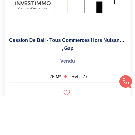
Cession De Bail - Tous Commerces Hors Nuisance Gap 75 M2
,
Gap
Vendu
Réf :
77
75
M²